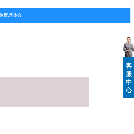
体育,华体会（中国）
客
服
中
心