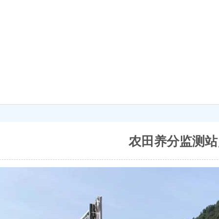
农田养分监测站