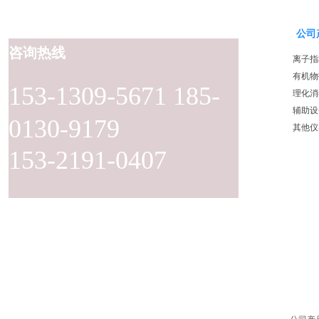
公司
咨询热线
离子指
有机物
153-1309-5671 185-
理化消
辅助设
0130-9179
其他仪
153-2191-0407