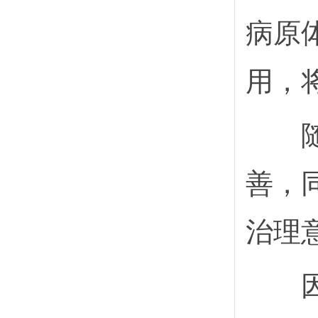
病原
用，
随着
善，
治理
因此