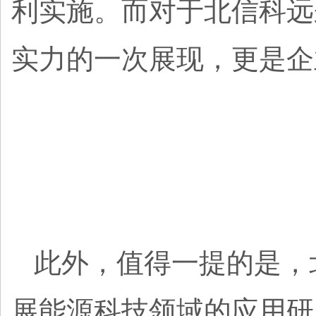
利实施。而对于北信科远
实力的一次展现，更是企
此外，值得一提的是，
展能源科技领域的应用研