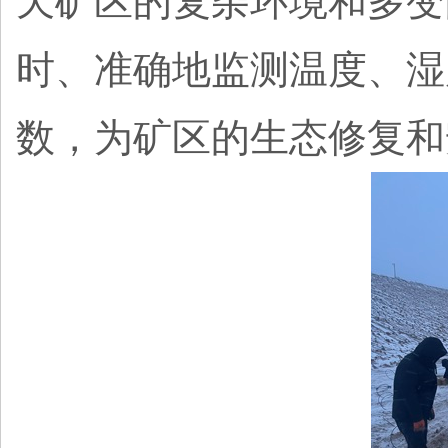
天矿区的复杂环境和多变
时、准确地监测温度、湿
数，为矿区的生态修复和