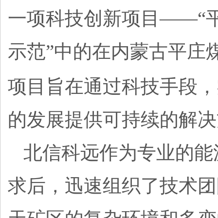
一项科技创新项目
——“
示范”中的
在内蒙古平庄
项目旨在通过科技手段，
的发展提供可持续的解决
北信科远作为专业的能
求后，迅速组织了技术团