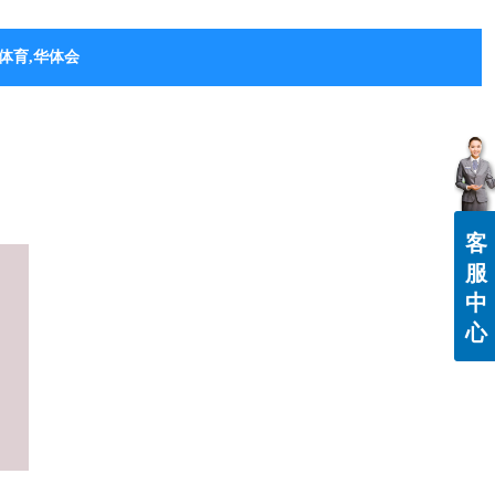
体育,华体会（中国）
客
服
中
心