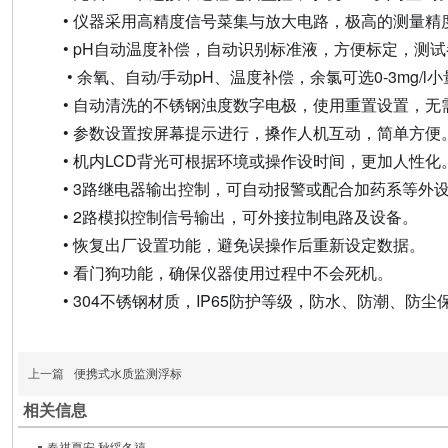
• 仪器采用高精度信号菜集与放大电路，极高的测量精
• pH自动温度补偿，自动识别标准液，方便标定，测
• 余氧、自动/手动pH、温度补偿，余氯可选0-3mg
• 自动清洗的不锈钢浊度数字电极，使用重置设置，无
• 参数设置按屏幕提示进行，搡作人机互动，简单方便
• 机内LCD背光可根据环境或操作设时间，更加人性化
• 3路继电器输出控制，可自动报警或配合加药系等外
• 2路模拟控制信号输出，可外接拉制电路及设备。
• 恢复出厂设置功能，避免误操作后重新设定数据。
• 看门狗功能，确保仪器使用过程中不会死机。
• 304不锈钢材质，IP65防护等级，防水、防潮、防
上一篇
便携式水质监测浮标
相关信息
春祺夏安 秋绥冬禧